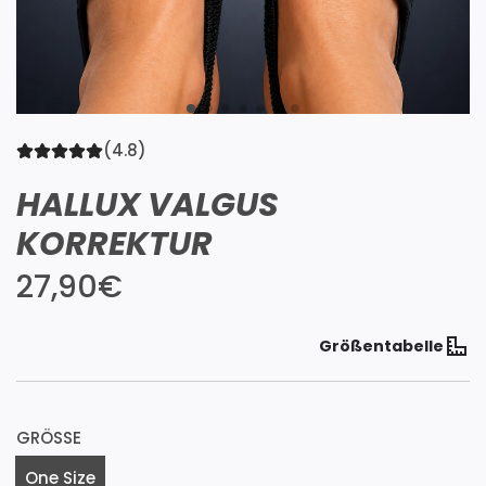
(4.8)
HALLUX VALGUS
KORREKTUR
Regulärer
27,90€
Preis
Größentabelle
GRÖSSE
One Size